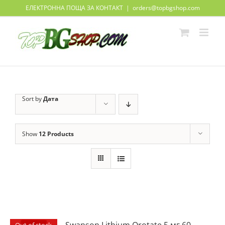
Skip
ЕЛЕКТРОННА ПОЩА ЗА КОНТАКТ
|
orders@topbgshop.com
to
content
Sort by
Дата
Show
12 Products