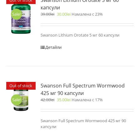
Swanson Lithium Orotate 5 мг 60
Out of stock
капсули
39.00
lei
30.00
lei
Намалена с 23%
Sale!
Swanson Lithium Orotate 5 мг 60 капсули
Детайли
Swanson Full Spectrum Wormwood
Out of stock
425 мг 90 капсули
42.00
lei
35.00
lei
Намалена с 17%
Sale!
Swanson Full Spectrum Wormwood 425 мг 90
капсули