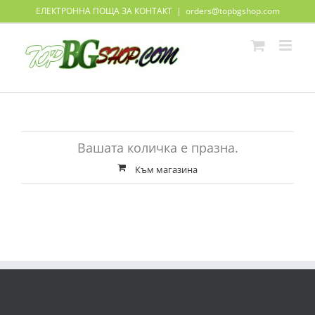
Skip
ЕЛЕКТРОННА ПОЩА ЗА КОНТАКТ
|
orders@topbgshop.com
to
content
Вашата количка е празна.
Към магазина