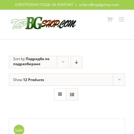
Skip
ЕЛЕКТРОННА ПОЩА ЗА КОНТАКТ
|
orders@topbgshop.com
to
content
Sort by
Подредба по
подразбиране
Show
12 Products
Sale!