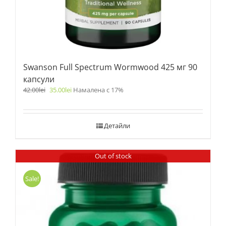
Swanson Full Spectrum Wormwood 425 мг 90
капсули
42.00
lei
35.00
lei
Намалена с 17%
Детайли
Out of stock
Sale!