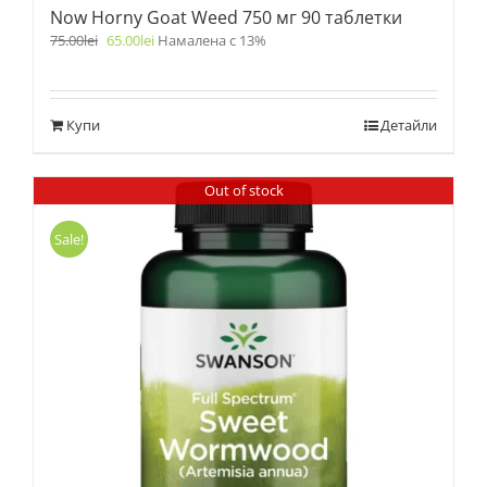
Now Horny Goat Weed 750 мг 90 таблетки
75.00
lei
65.00
lei
Намалена с 13%
Купи
Детайли
Out of stock
Sale!