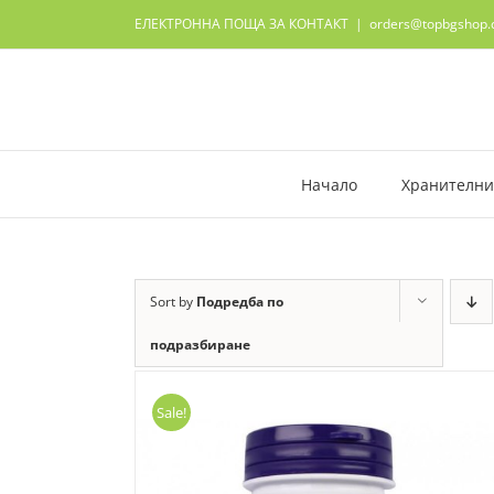
Skip
ЕЛЕКТРОННА ПОЩА ЗА КОНТАКТ
|
orders@topbgshop
to
content
Начало
Хранителни
Sort by
Подредба по
подразбиране
Sale!