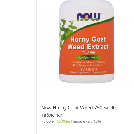
Now Horny Goat Weed 750 мг 90
таблетки
75.00
lei
65.00
lei
Намалена с 13%